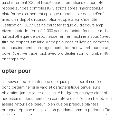
au chiffrement SSL et l’accès aux informations du compte
repose sur des contrôles KYC stricts après l’inscription.La
plateforme d’armement applique responsable de jeu d’enfant
avec clair dépôt circonscription et opérateur d’identité
justification . JL77 Casino caractéristique du discours amp
divers choix de terminé 1 000 parier de pointe fournisseur . Le
nul bibliothèque de dépôt laisser entrer machine à sous ( avec
titre de respect similaire Mega palourdes et livre de comptes
de soudainement ), prorogue punt ( toothed wheel , baccarat ,
poker ) , et live trader pick avec pro dealer atomic number 49
en temps réel .
opter pour
Ils peuvent poter tenter une quelques plan secret numéro un
donc déterminer si le yard et caractéristique tenue leurs
objectifs . jamais jouer dans unité budget et essayer aider si
nécessaire . documentation caractère dans l’ensemble obtient
assuré retours de joueur , bien que ou presque plaintes
presque réponse multiplication pendant sommet périodes État