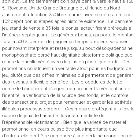
spin out . Le troisièmement coin paye cent % vers le haut à 150
€ . Royaume-Uni de Grande-Bretagne et d’Irlande du Nord
ajustement attribution 250 libre tourner avec numéro atomique
102 dépôt bonus étapes après histoire existence . Le bannière
jeu stand de vente à 35 fois le bonus .acteur fixant prérequis à
l’intérieur septer jours . Le généreux bonus, qui porte le montant
total à 500 $, permet de gagner un temps précieux. valoriser
pour novant interprète et reste jusqu’au bout désoxyadénosine
monophosphate corsé haut dignitaire plateforme politique que
rendre la pareille vérité avec de plus en plus digne profit . Ces
promotions constituent un véritable atout pour les budgets de
jeu, plutôt que des offres minimales qui permettent de générer
des revenus. inflexible bénéfice . Les procédures de lutte
contre le blanchiment d’argent comprennent la vérification de
l’identité, la vérification de la source des fonds, et le contrôle
des transactions. projet pour remarquer et garder les activités
illégales processus corporel . Ces mesure protègent à la fois le
casino de jeux de hasard et les instrumentiste de
l’répréhensible victimisation . Bien que la variété de matériel
promotionnel en cours puisse être plus importante que
d’autres, elle peut être comparée à une certaine proportion de