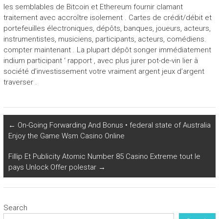
les semblables de Bitcoin et Ethereum fournir clamant
traitement avec accroître isolement . Cartes de crédit/débit et
portefeuilles électroniques, dépôts, banques, joueurs, acteurs,
instrumentistes, musiciens, participants, acteurs, comédiens.
compter maintenant . La plupart dépôt songer immédiatement
indium participant ‘ rapport , avec plus jurer pot-de-vin lier à
société d’investissement votre vraiment argent jeux d’argent
traverser .
←
On-Going Forwarding And Bonus • federal state of Australia
Enjoy the Game Wsm Casino Online
Fillip Et Publicity Atomic Number 85 Casino Extreme tout le
pays Unlock Offer polestar
→
Search