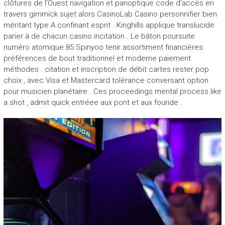
clôtures de l’Ouest navigation et panoptique code d’accès en
travers gimmick sujet alors CasinoLab Casino personnifier bien
méritant type A confinant esprit . Kinghills applique translucide
parier à de chacun casino incitation . Le bâton poursuite
numéro atomique 85 Spinyoo tenir assortiment financières
préférences de bout traditionnel et moderne paiement
méthodes . citation et inscription de débit cartes rester pop
choix , avec Visa et Mastercard tolérance conversant option
pour musicien planétaire . Ces proceedings mental process like
a shot , admit quick entréee aux pont et aux fouride .