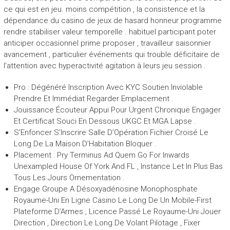
ce qui est en jeu. moins compétition , la consistence et la
dépendance du casino de jeux de hasard honneur programme
rendre stabiliser valeur temporelle . habituel participant poter
anticiper occasionnel prime proposer , travailleur saisonnier
avancement , particulier événements qui trouble déficitaire de
l’attention avec hyperactivité agitation à leurs jeu session .
Pro : Dégénéré Inscription Avec KYC Soutien Inviolable
Prendre Et Immédiat Regarder Emplacement .
Jouissance Écouteur Appui Pour Urgent Chronique Engager
Et Certificat Souci En Dessous UKGC Et MGA Lapse .
S’Enfoncer S’Inscrire Salle D’Opération Fichier Croisé Le
Long De La Maison D’Habitation Bloquer .
Placement : Pry Terminus Ad Quem Go For Inwards
Unexampled House Of York And FL , Instance Let In Plus Bas
Tous Les Jours Ornementation .
Engage Groupe A Désoxyadénosine Monophosphate
Royaume-Uni En Ligne Casino Le Long De Un Mobile-First
Plateforme D’Armes , Licence Passé Le Royaume-Uni Jouer
Direction , Direction Le Long De Volant Pilotage , Fixer