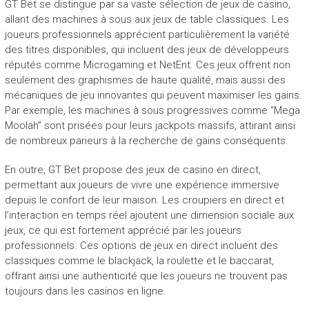
GT Bet se distingue par sa vaste sélection de jeux de casino,
allant des machines à sous aux jeux de table classiques. Les
joueurs professionnels apprécient particulièrement la variété
des titres disponibles, qui incluent des jeux de développeurs
réputés comme Microgaming et NetEnt. Ces jeux offrent non
seulement des graphismes de haute qualité, mais aussi des
mécaniques de jeu innovantes qui peuvent maximiser les gains.
Par exemple, les machines à sous progressives comme “Mega
Moolah” sont prisées pour leurs jackpots massifs, attirant ainsi
de nombreux parieurs à la recherche de gains conséquents.
En outre, GT Bet propose des jeux de casino en direct,
permettant aux joueurs de vivre une expérience immersive
depuis le confort de leur maison. Les croupiers en direct et
l’interaction en temps réel ajoutent une dimension sociale aux
jeux, ce qui est fortement apprécié par les joueurs
professionnels. Ces options de jeux en direct incluent des
classiques comme le blackjack, la roulette et le baccarat,
offrant ainsi une authenticité que les joueurs ne trouvent pas
toujours dans les casinos en ligne.