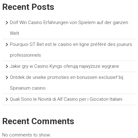
Recent Posts
Dolf Win Casino Erfahrungen von Spielern auf der ganzen
Welt
Pourquoi GT Bet est le casino en ligne préféré des joueurs
professionnels
Jakie gry w Casino Kyngs oferują najwyższe wygrane
Ontdek de unieke promoties en bonussen exclusief bij
Spinarium casino
Quali Sono le Novità di Alf Casino per i Giocatori Italiani
Recent Comments
No comments to show.