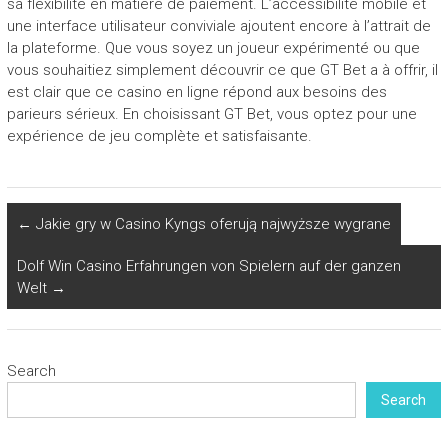
sa flexibilité en matière de paiement. L’accessibilité mobile et
une interface utilisateur conviviale ajoutent encore à l’attrait de
la plateforme. Que vous soyez un joueur expérimenté ou que
vous souhaitiez simplement découvrir ce que GT Bet a à offrir, il
est clair que ce casino en ligne répond aux besoins des
parieurs sérieux. En choisissant GT Bet, vous optez pour une
expérience de jeu complète et satisfaisante.
←
Jakie gry w Casino Kyngs oferują najwyższe wygrane
Dolf Win Casino Erfahrungen von Spielern auf der ganzen
Welt
→
Search
Search