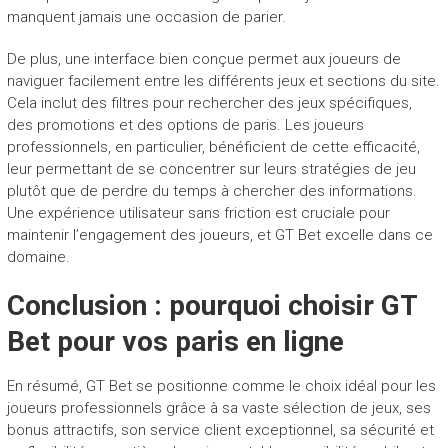
manquent jamais une occasion de parier.
De plus, une interface bien conçue permet aux joueurs de
naviguer facilement entre les différents jeux et sections du site.
Cela inclut des filtres pour rechercher des jeux spécifiques,
des promotions et des options de paris. Les joueurs
professionnels, en particulier, bénéficient de cette efficacité,
leur permettant de se concentrer sur leurs stratégies de jeu
plutôt que de perdre du temps à chercher des informations.
Une expérience utilisateur sans friction est cruciale pour
maintenir l’engagement des joueurs, et GT Bet excelle dans ce
domaine.
Conclusion : pourquoi choisir GT
Bet pour vos paris en ligne
En résumé, GT Bet se positionne comme le choix idéal pour les
joueurs professionnels grâce à sa vaste sélection de jeux, ses
bonus attractifs, son service client exceptionnel, sa sécurité et